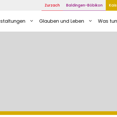
Zurzach
Baldingen-Böbikon
Kais
staltungen
Glauben und Leben
Was tun