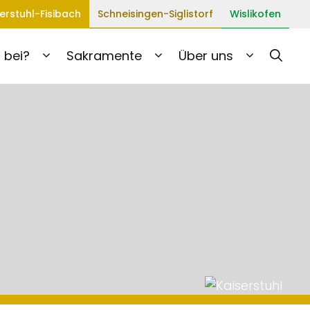
erstuhl-Fisibach
Schneisingen-Siglistorf
Wislikofen
 bei?
Sakramente
Über uns