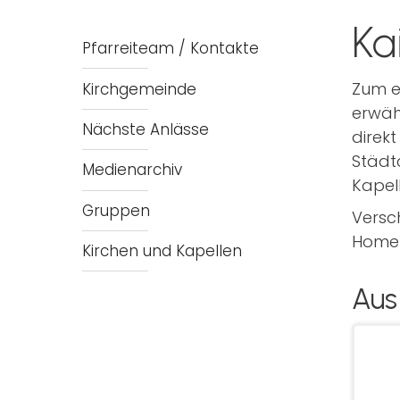
Ka
Pfarreiteam / Kontakte
Zum e
Kirchgemeinde
erwäh
Nächste Anlässe
direk
Städtc
Medienarchiv
Kapell
Gruppen
Versch
Homep
Kirchen und Kapellen
Aus