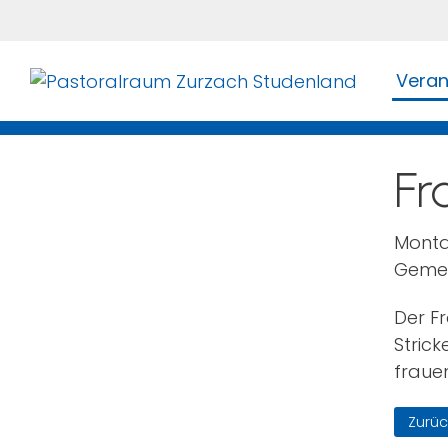
Veran
Fr
Monta
Gemei
Der Fr
Stric
fraue
Zurüc