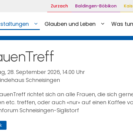
Zurzach
Baldingen-Böbikon
Kais
staltungen
Glauben und Leben
Was tun
auenTreff
g, 28. September 2026, 14.00 Uhr
ndehaus Schneisingen
auenTreff richtet sich an alle Frauen, die sich ger
ken etc. treffen, oder auch «nur» auf einen Kaffee
nforum Schneisingen-Siglistorf
k