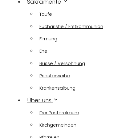
Sakramente
Taufe
Eucharistie / Erstkommunion
Firmung
Ehe
Busse / Versöhnung
Priesterweihe
Krankensalbung
Über uns
Der Pastoralraum
Kirchgemeinden
Pfarreien