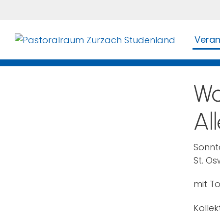
Veran
Wo
Al
Sonnta
St. Os
mit T
Kollek