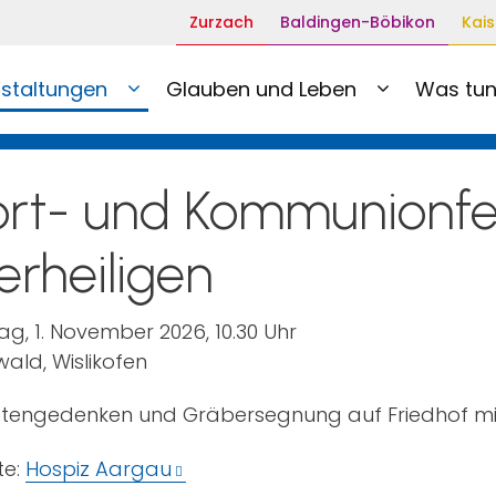
Zurzach
Baldingen-Böbikon
Kais
staltungen
Glauben und Leben
Was tun
rt- und Kommunionfe
lerheiligen
g, 1. November 2026, 10.30 Uhr
wald, Wislikofen
otengedenken und Gräbersegnung auf Friedhof mi
te:
Hospiz Aargau