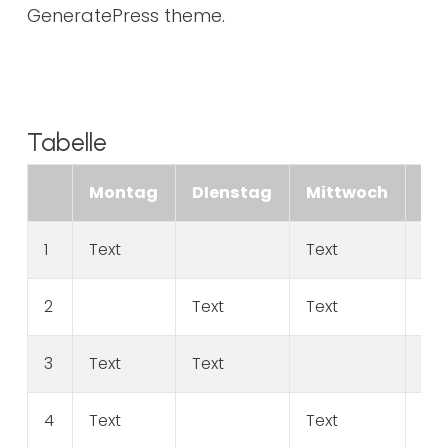
GeneratePress theme.
Tabelle
Montag
DIenstag
Mittwoch
Do
1
Text
Text
Tex
2
Text
Text
Tex
3
Text
Text
Tex
4
Text
Text
Tex