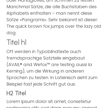
oder Handgloves, um Schriften zu testen.
Manchmal Sätze, die alle Buchstaben des
Alphabets enthalten – man nennt diese
Sätze »Pangrams«. Sehr bekannt ist dieser:
The quick brown fox jumps over the lazy old
dog.
Titel h1
Oft werden in Typoblindtexte auch
fremdsprachige Satzteile eingebaut
(AVAIL® and Wefox™ are testing aussi la
Kerning), um die Wirkung in anderen
Sprachen zu testen. In Lateinisch sieht zum
Beispiel fast jede Schrift gut aus.
H2 Titel
Lorem ipsum dolor sit amet, consetetur
sadipscing elitr, sed diam nonumy eirmod