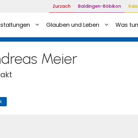
Zurzach
Baldingen-Böbikon
Kais
staltungen
Glauben und Leben
Was tun
dreas Meier
akt
k