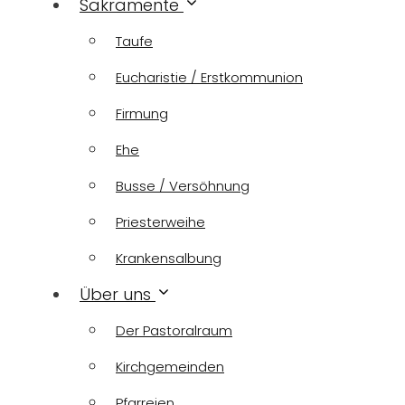
Sakramente
Taufe
Eucharistie / Erstkommunion
Firmung
Ehe
Busse / Versöhnung
Priesterweihe
Krankensalbung
Über uns
Der Pastoralraum
Kirchgemeinden
Pfarreien